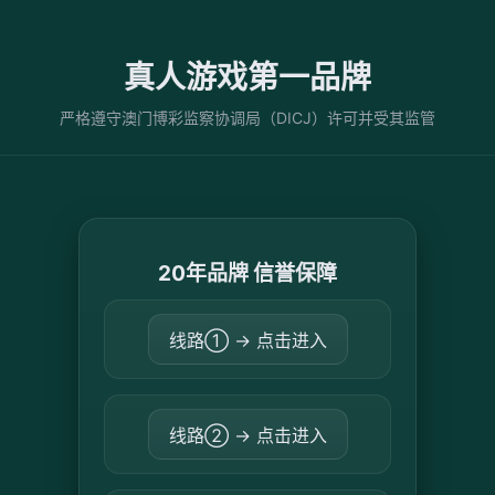
真人游戏第一品牌
严格遵守澳门博彩监察协调局（DICJ）许可并受其监管
20年品牌 信誉保障
线路① → 点击进入
线路② → 点击进入