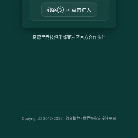
线路③ → 点击进入
马德里竞技俱乐部亚洲区官方合作伙伴
Copyright© 2012-2026 · 稳台推荐 · 世界杯指定投注平台